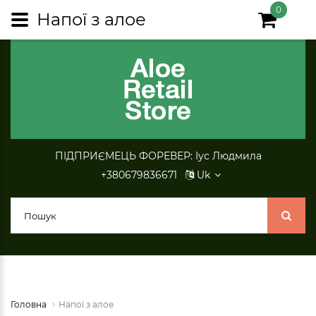
0
Напої з алое
ПІДПРИЄМЕЦЬ ФОРЕВЕР: Іус Людмила
+380679836671
Uk
Головна
Напої з алое