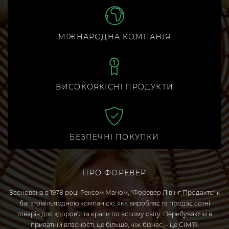
МІЖНАРОДНА КОМПАНІЯ
ВИСОКОЯКІСНІ ПРОДУКТИ
БЕЗПЕЧНІ ПОКУПКИ
ПРО ФОРЕВЕР
Заснована в 1978 році Рексом Маном, "Форевер Лівінг Продактс" є
багатомільярдною компанією, яка виробляє та продає сотні
товарів для здоров’я та краси по всьому світу. Перебуваючи в
приватній власності, це більше, ніж бізнес, – це СІМ’Я.