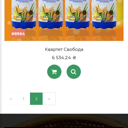
#8964
Квартет Свобода
6 534.24 ₴
(current)
«
1
2
»